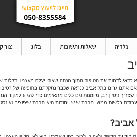
חייגו לייעוץ מקצועי
050-8355584
גלריה
שאלות ותשובות
בלוג
צור ק
ב
א כדאי לדחות את הטיפול מתוך הנחה שאולי יעלם מעצמו. תקלות ש
. אם אתם גרים בתל אביב כנראה שכבר נתקלתם בתופעה של רטיבות
דה שצריך ניסיון רב, מיומנות וגם כלים מתאימים כדי להגיע למקור 
 אביב?
היד על הדופק ולעקוב. לרוב, כפי שאמרנו, הוא לא יחלוף מעצמו. הכ