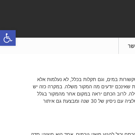
פתח
שר
קשורות במים, וגם תקלות בכלל, לא נעלמות אלא
 שאינכם יודעים מה המקור משלה. במקרה כזה יש
הנזילה. לרוב הכתם יראה במקום אחר מהמקור בגלל
זרימת המים. לכן איתור נזילות בתל אביב ובכלל היא עבודת בלשות ממש. חברת ש.ש. יסודות היא חברת שיפוצים ואינסטלציה עם ניסיון של 30 שנה ומבצעת גם איתור
תם יכול להגיע משני גורמים. אחד הוא חיצוני: סדק